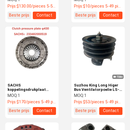
00061
Prijs:
$130.00/pieces 5-50 pieces
Prijs:
$10/pieces 5-49 pieces
Beste prijs
Contact
Beste prijs
Contact
SACHS
Suzhou King Long Higer
koppelingsdrukplaat
Bus Ventilatorpoelie LS-
φ430 mm voor bussen
0015 OEM Vervanging
MOQ:
1
MOQ:
1
233482000519
Prijs:
$170/pieces 5-49 pieces
Prijs:
$53/pieces 5-49 pieces
Beste prijs
Contact
Beste prijs
Contact