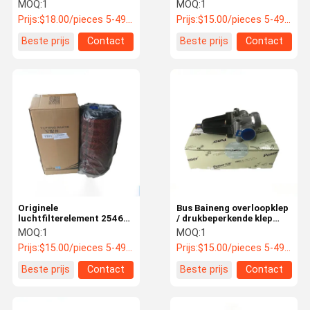
ophangstok assemblage
Autobusvloeistofverwarmer
MOQ:
1
MOQ:
1
2930-00247
Waterverwarmer Pomp
Prijs:
$18.00/pieces 5-49 pieces
Prijs:
$15.00/pieces 5-49 pieces
5000L/H 24V Φ38 8101-
09121
Kwaliteitsco
Nieuws
Alle Gevallen
Vraag Een
Beste prijs
Contact
Beste prijs
Contact
Ntrole
Offerte Aan
Onderdelen voor bussen
Jinlong Busonderdelen
Higer Busonderdelen
Zhongtong Busonderdelen
Nieuwe energiebusonderdelen
Originele
Bus Baineng overloopklep
luchtfilterelement 2546
/ drukbeperkende klep
voor Yutong-bussen PN
3512H0201001
MOQ:
1
MOQ:
1
Busluchtbron
1109-03201
Prijs:
$15.00/pieces 5-49 pieces
Prijs:
$15.00/pieces 5-49 pieces
Busremplakken
Beste prijs
Contact
Beste prijs
Contact
Busverlichtingsaccessoires