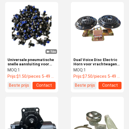
Universale pneumatische
Dual Voice Disc Electric
snelle aansluiting voor
Horn voor vrachtwagen
buigdeurenpompen voor
en bus Onderdelen 24 Volt
MOQ:
1
MOQ:
1
bussen
Prijs:
$1.50/pieces 5-49 pieces
Prijs:
$7.50/pieces 5-49 pieces
Beste prijs
Contact
Beste prijs
Contact