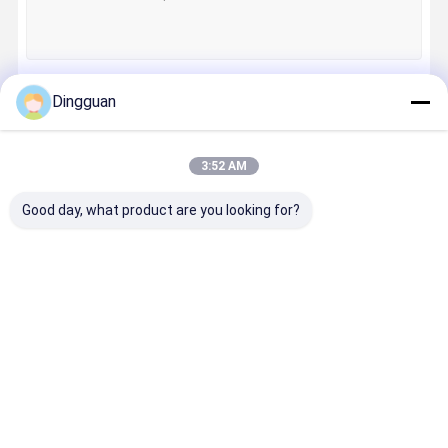
Dingguan
Doorgaan
3:52 AM
Onze Categorieën
Good day, what product are you looking for?
Onderdelen
Jinlong
Higer
Zhongton
voor bussen
Busonderdele
Busonderdele
Busonderd
n
n
n