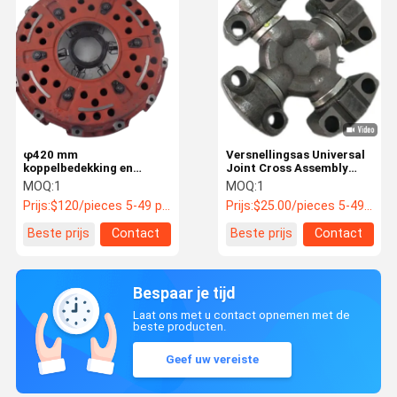
φ420 mm
Versnellingsas Universal
koppelbedekking en
Joint Cross Assembly
drukplaat
Voor Yutong-bussen PN
MOQ:
1
MOQ:
1
2214-00178 / G5-7126X
Prijs:
$120/pieces 5-49 pieces
Prijs:
$25.00/pieces 5-49 pieces
Beste prijs
Contact
Beste prijs
Contact
Bespaar je tijd
Laat ons met u contact opnemen met de
beste producten.
Geef uw vereiste