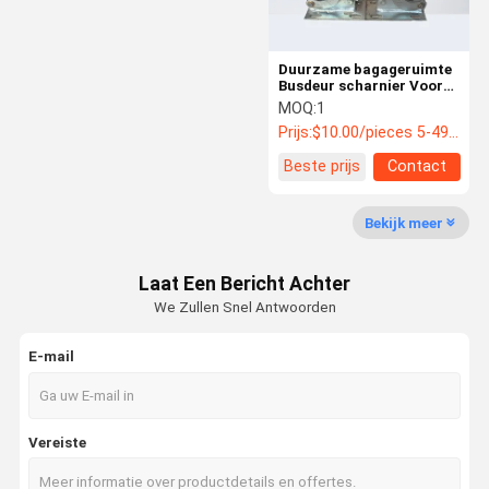
Duurzame bagageruimte
Busdeur scharnier Voor
Xiamen King Long Bussen
MOQ:
1
/ Coaches
Prijs:
$10.00/pieces 5-49 pieces
Beste prijs
Contact
Bekijk meer
Laat Een Bericht Achter
We Zullen Snel Antwoorden
E-mail
Vereiste