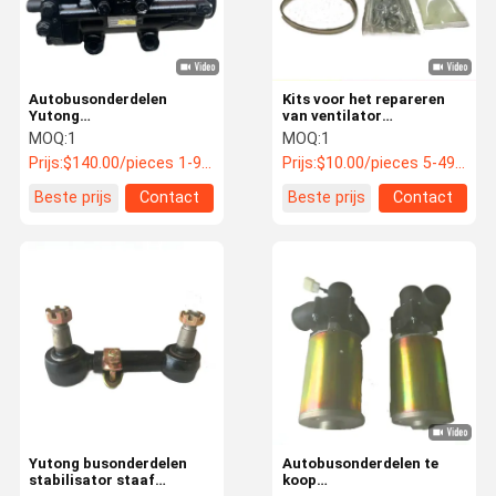
Autobusonderdelen
Kits voor het repareren
Yutong
van ventilator
Autobussturingassemblage
aandrijfasten CV-
MOQ:
1
MOQ:
1
ZDZ10 3401-00548
gewricht voor bussen
Prijs:
$140.00/pieces 1-9pieces
Prijs:
$10.00/pieces 5-49 pieces
Beste prijs
Contact
Beste prijs
Contact
Thuis
Producten
Over Ons
Fabrieksreis
Yutong busonderdelen
Autobusonderdelen te
stabilisator staaf
koop