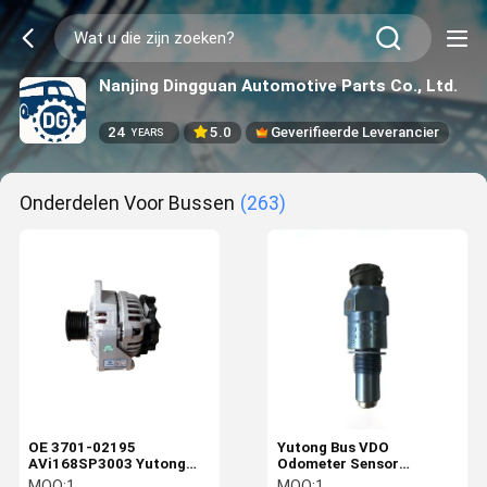
Nanjing Dingguan Automotive Parts Co., Ltd.
24
5.0
Geverifieerde Leverancier
YEARS
Onderdelen Voor Bussen
(263)
OE 3701-02195
Yutong Bus VDO
AVi168SP3003 Yutong
Odometer Sensor
Onderdelen
2159.20102501 3623-
MOQ:
1
MOQ:
1