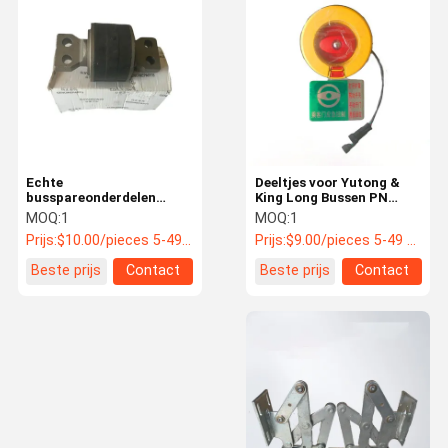
busmotoronderdelen
Onderdelen voor bustransmissie
Onderdelen voor bus-luchtconditioning
Onderdelen voor vrachtwagens
Echte
Deeltjes voor Yutong &
busspareonderdelen
King Long Bussen PN
Stootstaaf Bushing 4
6100-02117
MOQ:
1
MOQ:
1
Hole Ball Joint Voor King
Prijs:
$10.00/pieces 5-49 pieces
Prijs:
$9.00/pieces 5-49 pieces
Long & Yutong Bussen
φ85mm*120mm
Beste prijs
Contact
Beste prijs
Contact