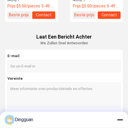
3712-00264 Bus
0710207004 1156307004
Prijs:
$5.00/pieces 5-49 pieces
Prijs:
$5.00/pieces 5-49 pieces
reserveonderdelen
Bus reserve
Beste prijs
Contact
Beste prijs
Contact
Laat Een Bericht Achter
We Zullen Snel Antwoorden
E-mail
Vereiste
Dingguan
Doorgaan