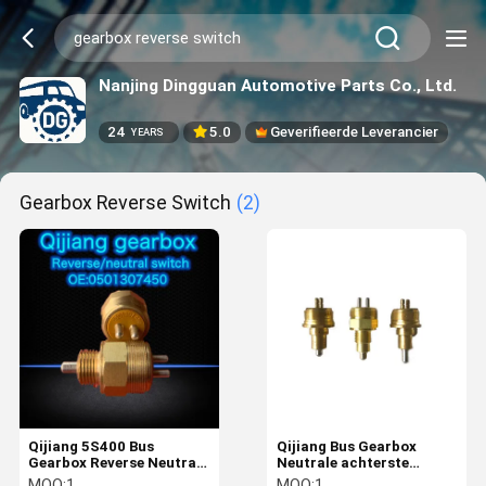
Nanjing Dingguan Automotive Parts Co., Ltd.
24
5.0
Geverifieerde Leverancier
YEARS
Gearbox Reverse Switch
(2)
Qijiang 5S400 Bus
Qijiang Bus Gearbox
Gearbox Reverse Neutral
Neutrale achterste
Switch 0501307450
versnellingsschakelaar
MOQ:
1
MOQ:
1