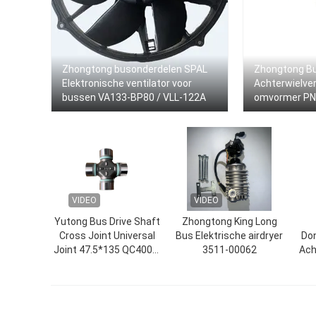
Zhongtong busonderdelen SPAL
Zhongtong Bu
Elektronische ventilator voor
Achterwielver
bussen VA133-BP80 / VLL-122A
omvormer PN
VIDEO
VIDEO
Yutong Bus Drive Shaft
Zhongtong King Long
Cross Joint Universal
Bus Elektrische airdryer
Don
Joint 47.5*135 QC4000-
3511-00062
Ach
02,2214-00146