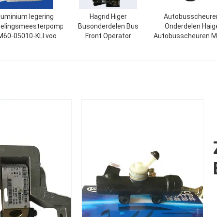
luminium legering
Hagrid Higer
Autobusscheure
pelingsmeesterpomp
Busonderdelen Bus
Onderdelen Haig
60-05010-KLI voor
Front Operator
Autobusscheuren M
Hagridbussen
Assembly Dual Gear
37M60-28501 ZD2
Operator JAC
150W 24V
Transmission
Accessories 17J45-
03010