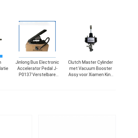
n
Jinlong Bus Electronic
Clutch Master Cylinder
laties
Accelerator Pedal J-
met Vacuum Booster
P0137 Verstelbare
Assy voor Xiamen King
demping
Long Coach PN
21608KJ0003