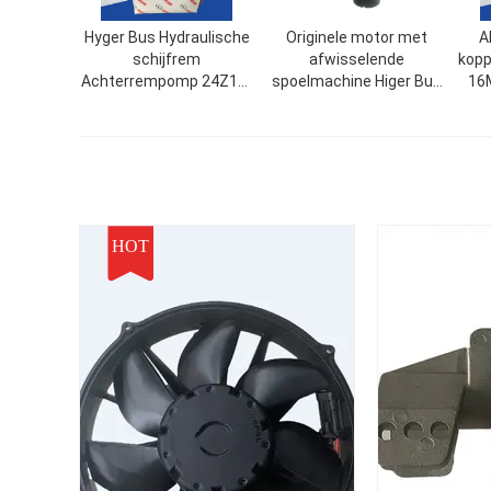
Hyger Bus Hydraulische
Originele motor met
A
schijfrem
afwisselende
kop
Achterrempomp 24Z16-
spoelmachine Higer Bus
16M
YSFB IP6K9K waterdicht
onderdelen 37V03-
28501 / 2733 24V 180W
HOT