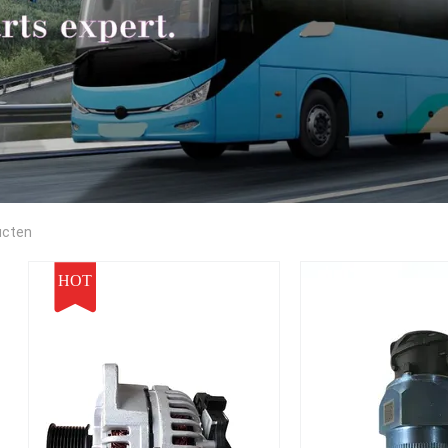
ucten
HOT