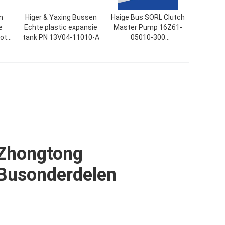
n
Higer & Yaxing Bussen
Haige Bus SORL Clutch
e
Echte plastic expansie
Master Pump 16Z61-
otor
tank PN 13V04-11010-A
05010-300
732
Busonderdelen te koop
Zhongtong
Busonderdelen