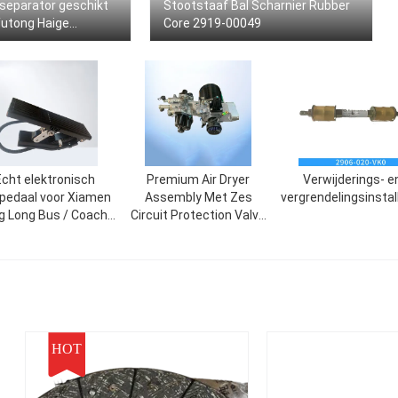
rseparator geschikt
Stootstaaf Bal Scharnier Rubber
Yutong Haige
Core 2919-00049
en
Echt elektronisch
Premium Air Dryer
Verwijderings- e
pedaal voor Xiamen
Assembly Met Zes
vergrendelingsinstal
g Long Bus / Coach
Circuit Protection Valve
PN 21108AJ0041
35110071340 Voor
Golden Dragon Bussen
HOT