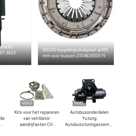
ometer
SACHS koppelingsdrukplaat φ430
01 3623-
mm voor bussen 233482000519
VIDEO
VIDEO
Kits voor het repareren
Autobusonderdelen
lle
van ventilator
Yutong
aandrijfasten CV-
Autobussturingassemblage
voor
gewricht voor bussen
ZDZ10 3401-00548