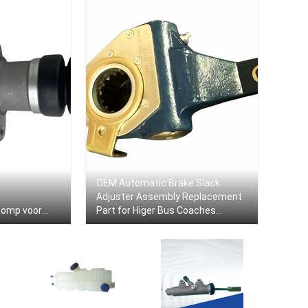
r
OEM Automatic Brake Slack
Adjuster Assembly Replacement
pomp voor
Part for Higer Bus Coaches
onderdelen
Commercial Vehicle