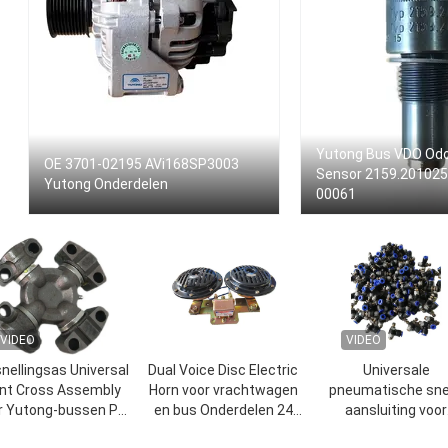
Yutong Bus VDO Od
OE 3701-02195 AVi168SP3003
Sensor 2159.201025
Yutong Onderdelen
00061
VIDEO
VIDEO
nellingsas Universal
Dual Voice Disc Electric
Universale
int Cross Assembly
Horn voor vrachtwagen
pneumatische sne
r Yutong-bussen PN
en bus Onderdelen 24
aansluiting voor
4-00178 / G5-7126X
Volt
buigdeurenpompen 