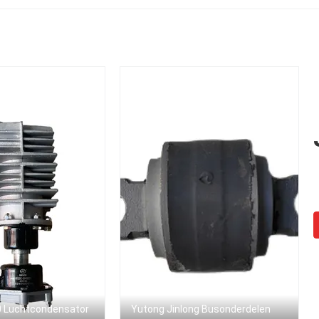
bussen
 Luchtcondensator
Yutong Jinlong Busonderdelen