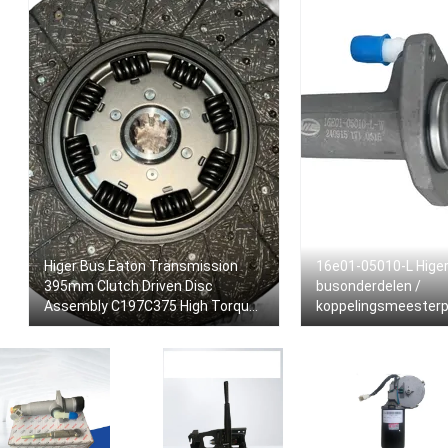
Higer Bus Eaton Transmission
16e01-05010-L Hige
395mm Clutch Driven Disc
busonderdelen /
Assembly C197C375 High Torque
koppelingsmeester
Performance Bus Spare Parts
Jinlong Yutong bus