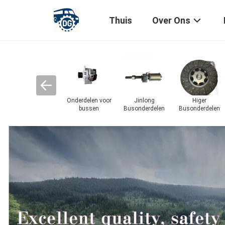
Thuis
Over Ons
kken
Busverlichtingsaccessoires
busmotoronderdelen
Onderdelen voor
Onderdelen voor
bustransmissie
bus-
luchtconditioning