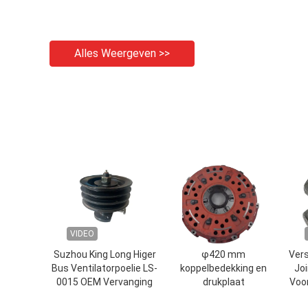
Alles Weergeven >>
VIDEO
Suzhou King Long Higer
φ420 mm
Vers
Bus Ventilatorpoelie LS-
koppelbedekking en
Jo
0015 OEM Vervanging
drukplaat
Voo
221