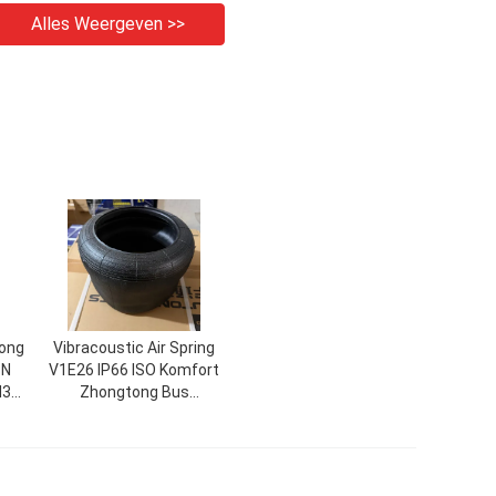
Alles Weergeven >>
Long
Vibracoustic Air Spring
PN
V1E26 IP66 ISO Komfort
M3
Zhongtong Bus
r
Suspension Bus
reserveonderdelen