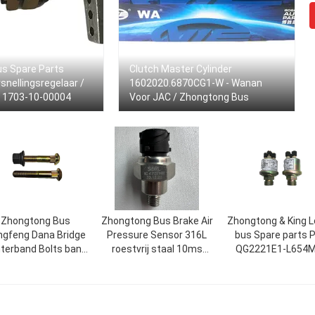
s Spare Parts
Clutch Master Cylinder
snellingsregelaar /
1602020.6870CG1-W - Wanan
 1703-10-00004
Voor JAC / Zhongtong Bus
Zhongtong Bus
Zhongtong Bus Brake Air
Zhongtong & King 
gfeng Dana Bridge
Pressure Sensor 316L
bus Spare parts 
terband Bolts band
roestvrij staal 10ms
QG2221E1-L654
schroeven
M16x1.5 -40C tot 125C
Luchtdruk senso
Bus reserve