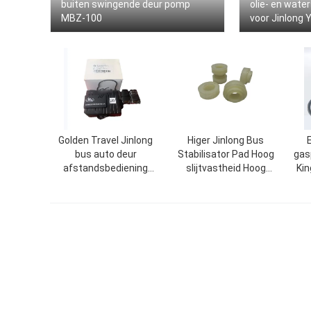
buiten swingende deur pomp
olie- en wate
MBZ-100
voor Jinlong 
busonderdel
Golden Travel Jinlong
Higer Jinlong Bus
bus auto deur
Stabilisator Pad Hoog
gas
afstandsbediening
slijtvastheid Hoog
Kin
6100A1-3746130
elastischheid