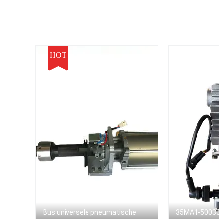
HOT
Bus universele pneumatische
35MA1-50030