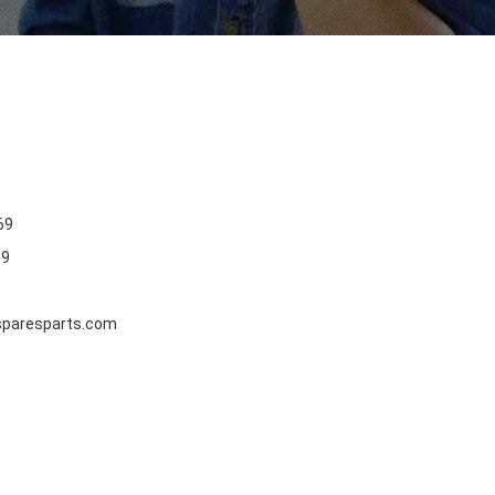
69
69
paresparts.com