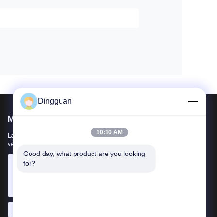
Dingguan
Mail ons
10:10 AM
Laat ons uw vereiste weten. We zullen de beste producten met u
verbinden.
Good day, what product are you looking 
for?