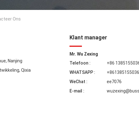
tacteer Ons
Klant manager
Mr. Wu Zexing
nue, Nanjing
Telefoon :
+86 138515503
ikkeling, Qixia
WHATSAPP :
+86138515503
WeChat :
ee7076
E-mail :
wuzexing@buss