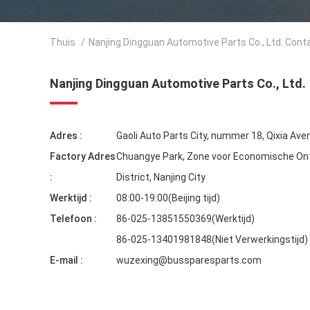
Thuis
/
Nanjing Dingguan Automotive Parts Co., Ltd. Con
Nanjing Dingguan Automotive Parts Co., Ltd.
Adres :
Gaoli Auto Parts City, nummer 18, Qixia Ave
Factory Adres
Chuangye Park, Zone voor Economische Ontw
:
District, Nanjing City
Werktijd :
08:00-19:00(Beijing tijd)
Telefoon :
86-025-13851550369(Werktijd)
86-025-13401981848(Niet Verwerkingstijd)
E-mail :
wuzexing@bussparesparts.com