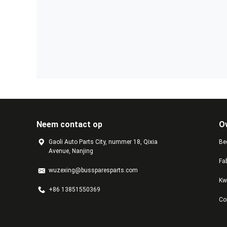
Neem contact op
O
Gaoli Auto Parts City, nummer 18, Qixia
Bed
Avenue, Nanjing
Fa
wuzexing@bussparesparts.com
Kw
+86 13851550369
Co