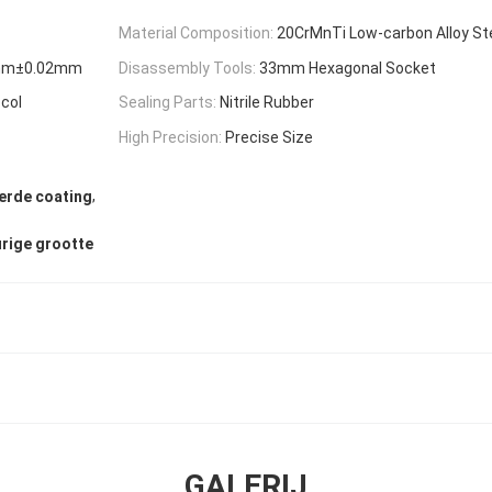
Material Composition:
20CrMnTi Low-carbon Alloy St
2mm±0.02mm
Disassembly Tools:
33mm Hexagonal Socket
col
Sealing Parts:
Nitrile Rubber
High Precision:
Precise Size
,
erde coating
rige grootte
GALERIJ