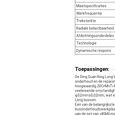
Maatspecificaties
Werkfrequentie
Treksterkte
Radiale belastbaarheid
Afdichtingsonderdelen
Technologie
Dynamische respons
Toepassingen:
De Ding Guan King Long b
onderhoud en de reparat
hoogwaardig 20CrMnTi k
veeleisende omstandigh
φ52mm±0,02mm, wat een 
Long bussen.
Een van de belangrijkste
busonderhoudswerkplaats
van de set van ≥80kN ma