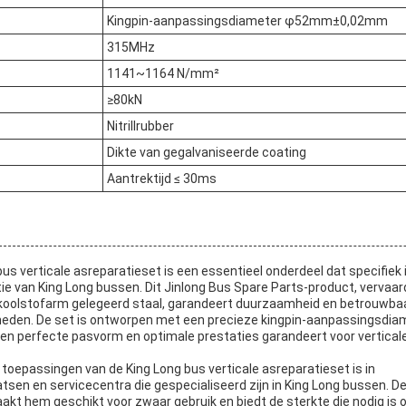
Kingpin-aanpassingsdiameter φ52mm±0,02mm
315MHz
1141~1164 N/mm²
≥80kN
Nitrillrubber
Dikte van gegalvaniseerde coating
Aantrektijd ≤ 30ms
us verticale asreparatieset is een essentieel onderdeel dat specifiek
ie van King Long bussen. Dit Jinlong Bus Spare Parts-product, vervaar
oolstofarm gelegeerd staal, garandeert duurzaamheid en betrouwba
eden. De set is ontworpen met een precieze kingpin-aanpassingsdia
perfecte pasvorm en optimale prestaties garandeert voor verticale
 toepassingen van de King Long bus verticale asreparatieset is in
en en servicecentra die gespecialiseerd zijn in King Long bussen. De
akt hem geschikt voor zwaar gebruik en biedt de sterkte die nodig is