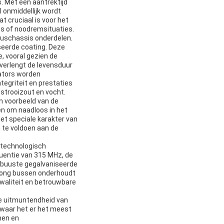
. Met een aantrektijd
l onmiddellijk wordt
 cruciaal is voor het
ps of noodremsituaties.
 buschassis onderdelen.
iseerde coating. Deze
, vooral gezien de
erlengt de levensduur
rators worden
tegriteit en prestaties
 strooizout en vocht.
en voorbeeld van de
en om naadloos in het
et speciale karakter van
 te voldoen aan de
 technologisch
uentie van 315 MHz, de
robuuste gegalvaniseerde
 Long bussen onderhoudt
waliteit en betrouwbare
de uitmuntendheid van
 waar het er het meest
men en