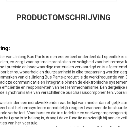
PRODUCTOMSCHRIJVING
ing:
der van Jinlong Bus Parts is een essentieel onderdeel dat specifiek is
len, en zorgt voor optimale prestaties en veiligheid voor het remsys
 met precisie en hoogwaardige materialen vervaardigd en is afgestemd
door betrouwbaarheid en duurzaamheid in elke toepassing worden ge
enmerken van dit Jinlong Bus Parts-product is de werkfrequentie van
aadloze communicatie en integratie binnen de elektronische systemen
e efficiëntie en responsiviteit van het remmechanisme. Een dergelijke s
de synchronisatie van verschillende buschassiscomponenten, vooral 
ielcilinder een indrukwekkende reactietijd van minder dan of gelijk a
ndeert dat het remsysteem onmiddellijk reageert wanneer de bestuurd
trole verbetert. Voor bussen die in stedelijke en snelwegomgevingen ri
et grootste belang is, draagt deze functie aanzienlijk bij aan de veil
ies van het voertuig.