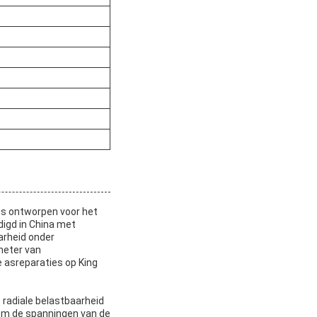
 is ontworpen voor het
digd in China met
arheid onder
meter van
 asreparaties op King
 radiale belastbaarheid
 om de spanningen van de