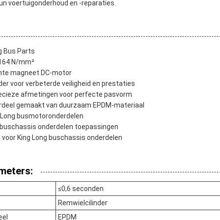
un voertuigonderhoud en -reparaties.
g Bus Parts
1164 N/mm²
nte magneet DC-motor
der voor verbeterde veiligheid en prestaties
recieze afmetingen voor perfecte pasvorm
rdeel gemaakt van duurzaam EPDM-materiaal
 Long busmotoronderdelen
g buschassis onderdelen toepassingen
 voor King Long buschassis onderdelen
meters:
≤0,6 seconden
Remwielcilinder
eel
EPDM