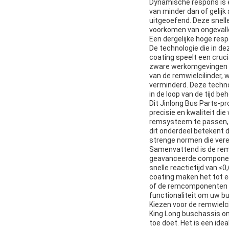
Dynamische respons is e
van minder dan of gelijk
uitgeoefend. Deze snell
voorkomen van ongevalle
Een dergelijke hoge res
De technologie die in de
coating speelt een cruci
zware werkomgevingen w
van de remwielcilinder,
verminderd. Deze technol
in de loop van de tijd 
Dit Jinlong Bus Parts-pr
precisie en kwaliteit d
remsysteem te passen, w
dit onderdeel betekent 
strenge normen die vere
Samenvattend is de remw
geavanceerde component
snelle reactietijd van 
coating maken het tot 
of de remcomponenten va
functionaliteit om uw bus
Kiezen voor de remwielc
King Long buschassis on
toe doet. Het is een id