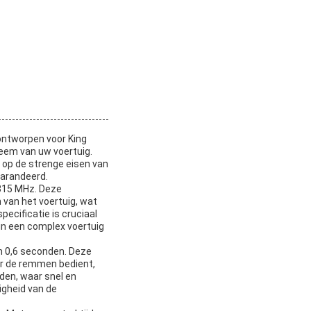
 ontworpen voor King
teem van uw voertuig.
 op de strenge eisen van
garandeerd.
 315 MHz. Deze
 van het voertuig, wat
pecificatie is cruciaal
in een complex voertuig
an 0,6 seconden. Deze
er de remmen bedient,
jden, waar snel en
igheid van de