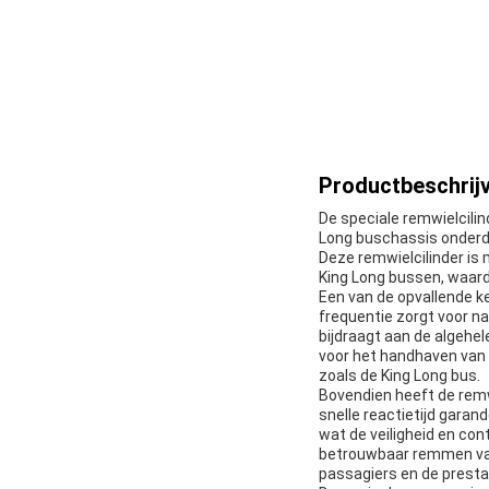
Productbeschrijv
De speciale remwielcilin
Long buschassis onderde
Deze remwielcilinder is
King Long bussen, waar
Een van de opvallende k
frequentie zorgt voor n
bijdraagt aan de algehel
voor het handhaven van 
zoals de King Long bus.
Bovendien heeft de remw
snelle reactietijd gara
wat de veiligheid en con
betrouwbaar remmen van h
passagiers en de prestat