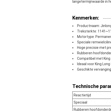
langetermijnwaarde in h
Kenmerken:
Productnaam: Jinlon
Treksterkte: 1141~
Motortype: Permane
Speciale remwielcilin
Hoge precisie met p
Rubberen hoofdonde
Compatibel met King
Ideaal voor King Lon
Geschikte vervanging
Technische para
Reactietijd
Speciaal
Rubberen hoofdonderd