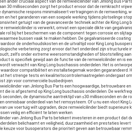
en ander cruciaal aspect van de remwielcilinder van Jinlong Bus Parts
 aan 30 milliseconden zorgt het product ervoor dat de remkracht vrijwe
e dynamische respons minimaliseert vertragingen in de remwerking, wat
n en het garanderen van een soepele werking tijdens plotselinge sto
ponsiviteit getuigt van de geavanceerde techniek achter de King Long
ze remwielcilinder is verwerkt, omvat een speciale dikte van gegalvan
ale rol bij het beschermen van de component tegen corrosie en slijtage
aarmee bussen vaak te maken hebben. De gegalvaniseerde coating v
 waardoor de onderhoudskosten en de uitvaltijd voor King Long busope
ogische verbetering zorgt ervoor dat het onderdeel zijn structurele in
behoudt, zelfs onder extreme weersomstandigheden of blootstelling aan
oduct is specifiek gewijd aan de functie van de remwielcilinder en is e
ie wordt verwacht van King Long buschassis onderdelen. Het is ontworp
aardoor compatibiliteit en installatiegemak worden gegarandeerd. H
dat het strenge tests en kwaliteitscontrolemaatregelen ondergaat om
ist zijn voor commerciële busbedrijven.
ielcilinder van Jinlong Bus Parts een hoogwaardige, betrouwbare en
 die is afgestemd op King Long buschassis onderdelen. De werkfreq
≤0,6 seconden, de dynamische aantrektijd van ≤30 milliseconden en de 
een onmisbaar onderdeel van het remsysteem. Of u nu een vloot King
n uw voertuig wilt upgraden, deze remwielcilinder biedt superieure k
sen veilig en efficiënt te laten werken.
ilinder van Jinlong Bus Parts betekent investeren in een product dat 
derdelen belichaamt en veiligheid, duurzaamheid en prestaties levert
eale keuze voor busoperators die prioriteit geven aan betrouwbaar rem