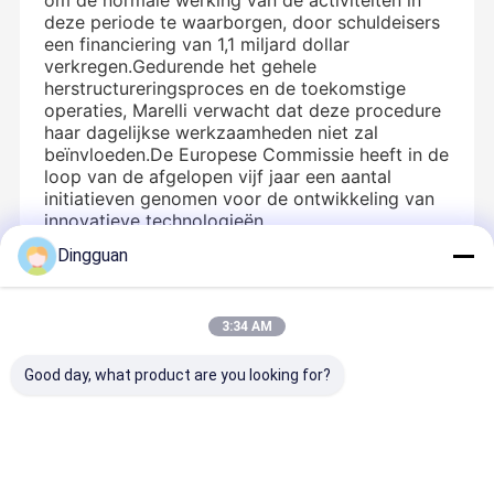
om de normale werking van de activiteiten in
deze periode te waarborgen, door schuldeisers
een financiering van 1,1 miljard dollar
verkregen.Gedurende het gehele
herstructureringsproces en de toekomstige
operaties, Marelli verwacht dat deze procedure
haar dagelijkse werkzaamheden niet zal
beïnvloeden.De Europese Commissie heeft in de
loop van de afgelopen vijf jaar een aantal
initiatieven genomen voor de ontwikkeling van
innovatieve technologieën..
Dingguan
Aanbevolen Producten
3:34 AM
Good day, what product are you looking for?
Yutong Bus
OEM
5205-01327
136E
Rear View
Universal
Bus Wiper
Rectangul
Reverse
Gear Shift
Arm Left Side
Bus