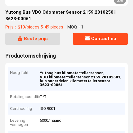
2
/
5
Yutong Bus VDO Odometer Sensor 2159.20102501
3623-00061
Prijs：$10/pieces 5-49 pieces
MOQ：1
Beste prijs
Contact nu
Productomschrijving
Hoog licht
,
Yutong bus kilometertellersensor
,
VDO kilometertellersensor 2159.20102501
bus onderdelen kilometertellersensor
3623-00061
Betalingscondities
T/T
Certificering
ISO 9001
Levering
5000/maand
vermogen