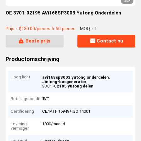
2
/
5
OE 3701-02195 AVi168SP3003 Yutong Onderdelen
Prijs：$130.00/pieces 5-50 pieces
MOQ：1
Beste prijs
Contact nu
Productomschrijving
Hoog licht
,
avi168sp3003 yutong onderdelen
,
Jinlong-busgenerator
3701-02195 yutong delen
Betalingscondities
T/T
Certificering
CE/IATF 16949+ISO 14001
Levering
1000/maand
vermogen